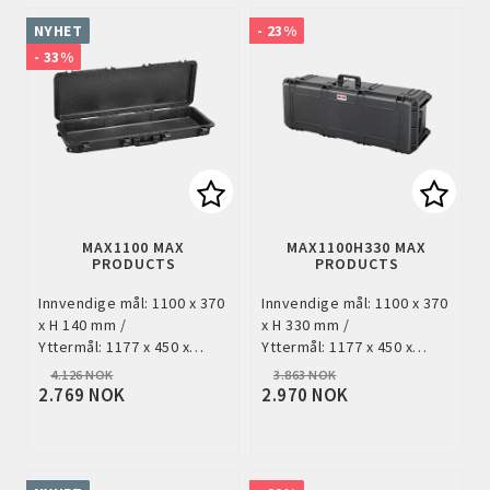
NYHET
- 23%
- 33%
Add to list of favorites
Add to
MAX1100 MAX
MAX1100H330 MAX
PRODUCTS
PRODUCTS
Innvendige mål: 1100 x 370
Innvendige mål: 1100 x 370
x H 140 mm /
x H 330 mm /
Yttermål: 1177 x 450 x…
Yttermål: 1177 x 450 x…
4.126 NOK
3.863 NOK
2.769 NOK
2.970 NOK