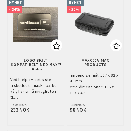
NYHET
NYHET
- 24%
- 32%
Add to list of favorites
Add to
LOGO SKILT
MAX001V MAX
KOMPATIBELT MED MAX™
PRODUCTS
CASES
Innvendige mål: 157 x 82 x
Ved hjelp av det siste
41 mm
tilskuddet i maskinparken
Ytre dimensjoner: 175 x
vår, har vi nå muligheten
115 x 47…
til…
305 NOK
144 NOK
233 NOK
98 NOK