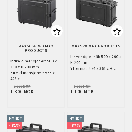
Add to list of favorites
Add to
MAX505H280 MAX
MAX520 MAX PRODUCTS
PRODUCTS
Innvendige mål: 520 x 290 x
Indre dimensjoner: 500 x
H 200 mm
350 x H 280 mm
Yttermål: 574 x 361 x H…
Ytre dimensjoner: 555 x
428 x…
2.079 NOK
1.629 NOK
1.300 NOK
1.100 NOK
NYHET
NYHET
- 31%
- 37%