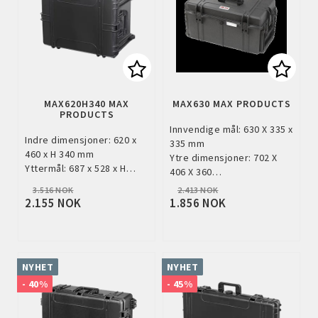
Add to list of favorites
Add to
MAX620H340 MAX
MAX630 MAX PRODUCTS
PRODUCTS
Innvendige mål: 630 X 335 x
Indre dimensjoner: 620 x
335 mm
460 x H 340 mm
Ytre dimensjoner: 702 X
Yttermål: 687 x 528 x H…
406 X 360…
3.516 NOK
2.413 NOK
2.155 NOK
1.856 NOK
NYHET
NYHET
- 40%
- 45%