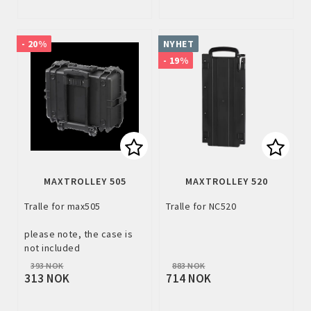
- 20%
NYHET
- 19%
Add to list of favorites
Add to
MAXTROLLEY 505
MAXTROLLEY 520
Tralle for max505
Tralle for NC520
please note, the case is
not included
393 NOK
883 NOK
313 NOK
714 NOK