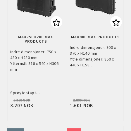
Add to list of favorites
Add to
MAX750H280 MAX
MAX800 MAX PRODUCTS
PRODUCTS
Indre dimensjoner: 800 x
Indre dimensjoner: 750 x
370 x H140 mm
480 x H280 mm
Ytre dimensjoner: 850 x
Yttermål: 816 x 540 x H306
440 x H158…
mm
Sprøytestøpt…
5.358 NOK
2.890 NOK
3.207 NOK
1.601 NOK