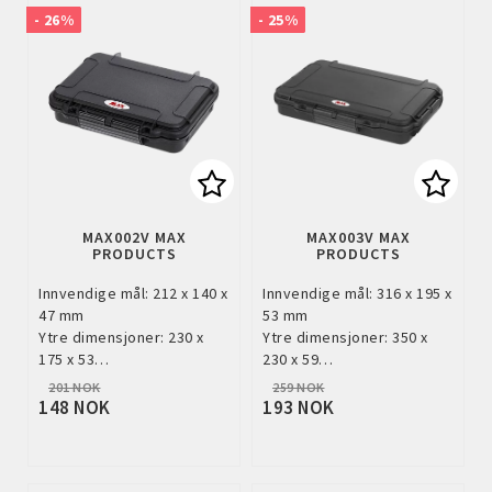
- 26%
- 25%
Add to list of favorites
Add to
MAX002V MAX
MAX003V MAX
PRODUCTS
PRODUCTS
Innvendige mål: 212 x 140 x
Innvendige mål: 316 x 195 x
47 mm
53 mm
Ytre dimensjoner: 230 x
Ytre dimensjoner: 350 x
175 x 53…
230 x 59…
201 NOK
259 NOK
148 NOK
193 NOK