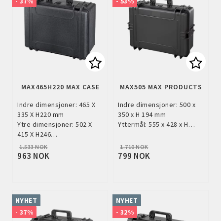
- 37%
- 53%
Add to list of favorites
Add to
MAX465H220 MAX CASE
MAX505 MAX PRODUCTS
Indre dimensjoner: 465 X
Indre dimensjoner: 500 x
335 X H220 mm
350 x H 194 mm
Ytre dimensjoner: 502 X
Yttermål: 555 x 428 x H…
415 X H246…
1.533 NOK
1.710 NOK
963 NOK
799 NOK
NYHET
NYHET
- 37%
- 32%