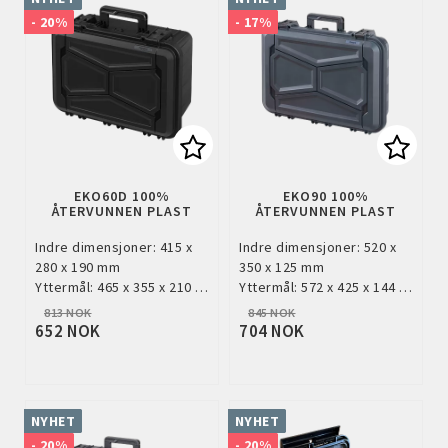
- 20%
- 17%
Add to list of favorites
Add to
EKO60D 100%
EKO90 100%
ÅTERVUNNEN PLAST
ÅTERVUNNEN PLAST
Indre dimensjoner: 415 x
Indre dimensjoner: 520 x
280 x 190 mm
350 x 125 mm
Yttermål: 465 x 355 x 210 …
Yttermål: 572 x 425 x 144 …
813 NOK
845 NOK
652 NOK
704 NOK
NYHET
NYHET
- 20%
- 20%