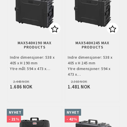
Add to list of favorites
Add to
MAX540H190 MAX
MAX540H245 MAX
PRODUCTS
PRODUCTS
Indre dimensjoner: 538 x
Indre dimensjoner: 538 x
405 x H 190 mm
405 x H 245 mm
Ytre mål: 594 x 473 x…
Ytre dimensjoner: 594 x
473 x…
2.448 NOK
2.360 NOK
1.686 NOK
1.481 NOK
NYHET
NYHET
- 21%
- 42%