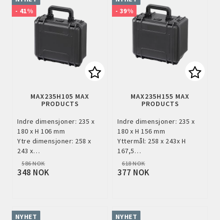
- 41%
- 39%
Add to list of favorites
Add to
MAX235H105 MAX
MAX235H155 MAX
PRODUCTS
PRODUCTS
Indre dimensjoner: 235 x
Indre dimensjoner: 235 x
180 x H 106 mm
180 x H 156 mm
Ytre dimensjoner: 258 x
Yttermål: 258 x 243x H
243 x…
167,5…
586 NOK
618 NOK
348 NOK
377 NOK
NYHET
NYHET