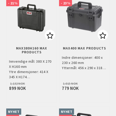
- 21%
- 23%
Add to list of favorites
Add to
MAX380H160 MAX
MAX400 MAX PRODUCTS
PRODUCTS
Indre dimensjoner: 400 x
Innvendige mål: 380 X 270
230 x 260 mm
X H160 mm
Yttermål: 456 x 290 x 318…
Ytre dimensjoner: 414 X
345 X H174…
1.132 NOK
1.015 NOK
899 NOK
779 NOK
NYHET
NYHET