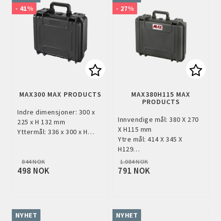
- 41%
- 27%
Add to list of favorites
Add to
MAX300 MAX PRODUCTS
MAX380H115 MAX
PRODUCTS
Indre dimensjoner: 300 x
Innvendige mål: 380 X 270
225 x H 132 mm
X H115 mm
Yttermål: 336 x 300 x H…
Ytre mål: 414 X 345 X
H129…
844 NOK
1.084 NOK
498 NOK
791 NOK
NYHET
NYHET