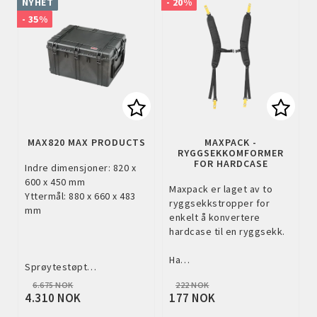
NYHET
- 20%
- 35%
Add to list of favorites
Add to
MAX820 MAX PRODUCTS
MAXPACK -
RYGGSEKKOMFORMER
FOR HARDCASE
Indre dimensjoner: 820 x
600 x 450 mm
Maxpack er laget av to
Yttermål: 880 x 660 x 483
ryggsekkstropper for
mm
enkelt å konvertere
hardcase til en ryggsekk.
Ha…
Sprøytestøpt…
6.675 NOK
222 NOK
4.310 NOK
177 NOK