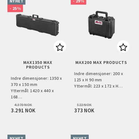
NYHET
- 29%
- 25%
Add to list of favorites
Add to
MAX1350 MAX
MAX200 MAX PRODUCTS
PRODUCTS
Indre dimensjoner: 200 x
Indre dimensjoner: 1350 x
125 x H 90 mm
370 x 150 mm
Yttermål: 223 x 172 x H…
Yttermål: 1420 x 440 x
168…
4.370 NOK
522 NOK
3.291 NOK
373 NOK
NYHET
NYHET