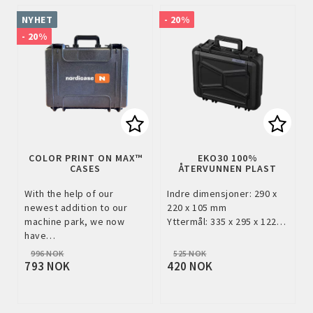
NYHET
- 20%
- 20%
Add to list of favorites
Add to
COLOR PRINT ON MAX™
EKO30 100%
CASES
ÅTERVUNNEN PLAST
With the help of our
Indre dimensjoner: 290 x
newest addition to our
220 x 105 mm
machine park, we now
Yttermål: 335 x 295 x 122…
have…
996 NOK
525 NOK
793 NOK
420 NOK