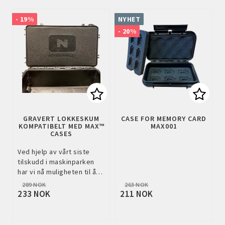
- 19%
NYHET
- 20%
Add to list of favorites
Add to
GRAVERT LOKKESKUM
CASE FOR MEMORY CARD
KOMPATIBELT MED MAX™
MAX001
CASES
Ved hjelp av vårt siste
tilskudd i maskinparken
har vi nå muligheten til å…
289 NOK
263 NOK
233 NOK
211 NOK