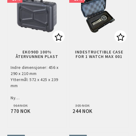
Add to list of favorites
Add to
EKO90D 100%
INDESTRUCTIBLE CASE
ÅTERVUNNEN PLAST
FOR 1 WATCH MAX 001
Indre dimensjoner: 456 x
290 x 210 mm
Yttermål: 572 x 425 x 239
mm
Ny…
964 NOK
305 NOK
770 NOK
244 NOK