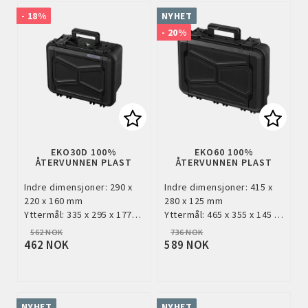
- 18%
NYHET
- 20%
Add to list of favorites
Add to
EKO30D 100%
EKO60 100%
ÅTERVUNNEN PLAST
ÅTERVUNNEN PLAST
Indre dimensjoner: 290 x
Indre dimensjoner: 415 x
220 x 160 mm
280 x 125 mm
Yttermål: 335 x 295 x 177…
Yttermål: 465 x 355 x 145 …
562 NOK
736 NOK
462 NOK
589 NOK
NYHET
NYHET