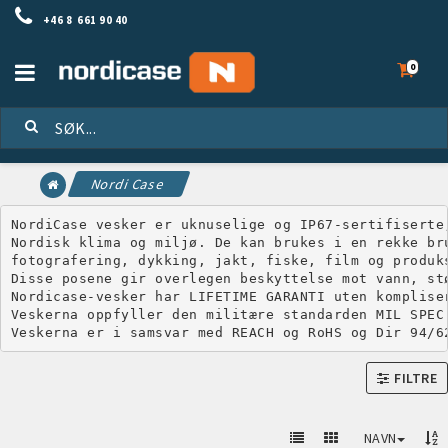
+46 8 661 90 40
Toggle
0
navigation
Nordi Case
NordiCase vesker er uknuselige og IP67-sertifiserte
Nordisk klima og miljø. De kan brukes i en rekke bru
fotografering, dykking, jakt, fiske, film og produks
Disse posene gir overlegen beskyttelse mot vann, stø
Nordicase-vesker har LIFETIME GARANTI uten kompliser
Veskerna oppfyller den militære standarden MIL SPEC 
Veskerna er i samsvar med REACH og RoHS og Dir 94/6
FILTRE
NAVN