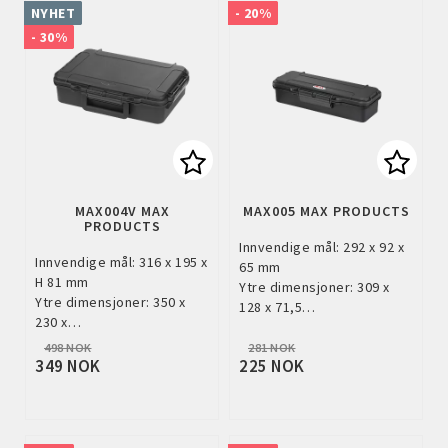
NYHET
- 20%
- 30%
Add to list of favorites
Add to
MAX004V MAX
MAX005 MAX PRODUCTS
PRODUCTS
Innvendige mål: 292 x 92 x
Innvendige mål: 316 x 195 x
65 mm
H 81 mm
Ytre dimensjoner: 309 x
Ytre dimensjoner: 350 x
128 x 71,5…
230 x…
498 NOK
281 NOK
349 NOK
225 NOK