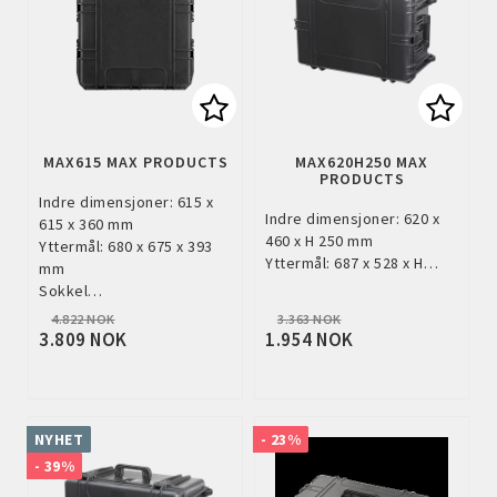
Add to list of favorites
Add to
MAX615 MAX PRODUCTS
MAX620H250 MAX
PRODUCTS
Indre dimensjoner: 615 x
Indre dimensjoner: 620 x
615 x 360 mm
460 x H 250 mm
Yttermål: 680 x 675 x 393
Yttermål: 687 x 528 x H…
mm
Sokkel…
4.822 NOK
3.363 NOK
3.809 NOK
1.954 NOK
NYHET
- 23%
- 39%