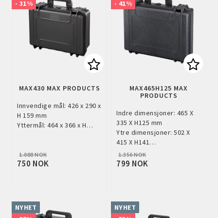
- 31%
- 41%
Add to list of favorites
Add to
MAX430 MAX PRODUCTS
MAX465H125 MAX
PRODUCTS
Innvendige mål: 426 x 290 x
Indre dimensjoner: 465 X
H 159 mm
335 X H125 mm
Yttermål: 464 x 366 x H…
Ytre dimensjoner: 502 X
415 X H141…
1.088 NOK
1.356 NOK
750 NOK
799 NOK
NYHET
NYHET