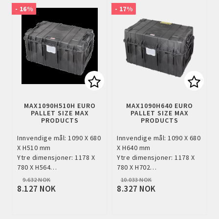
- 16%
- 17%
Add to list of favorites
Add to
MAX1090H510H EURO
MAX1090H640 EURO
PALLET SIZE MAX
PALLET SIZE MAX
PRODUCTS
PRODUCTS
Innvendige mål: 1090 X 680
Innvendige mål: 1090 X 680
X H510 mm
X H640 mm
Ytre dimensjoner: 1178 X
Ytre dimensjoner: 1178 X
780 X H564…
780 X H702…
9.632 NOK
10.033 NOK
8.127 NOK
8.327 NOK