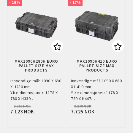
- 19%
- 17%
Add to list of favorites
Add to
MAX1090H280H EURO
MAX1090H410 EURO
PALLET SIZE MAX
PALLET SIZE MAX
PRODUCTS
PRODUCTS
Innvendige mål: 1090 X 680
Innvendige mål: 1090 X 680
X H280 mm
X H410 mm
Ytre dimensjoner: 1178 X
Ytre dimensjoner: 1178 X
780 X H330…
780 X H447…
8.769 NOK
9.270 NOK
7.123 NOK
7.725 NOK