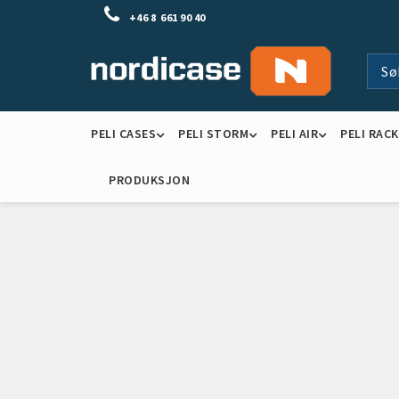
+46 8 661 90 40
PELI CASES
PELI STORM
PELI AIR
PELI RAC
PRODUKSJON