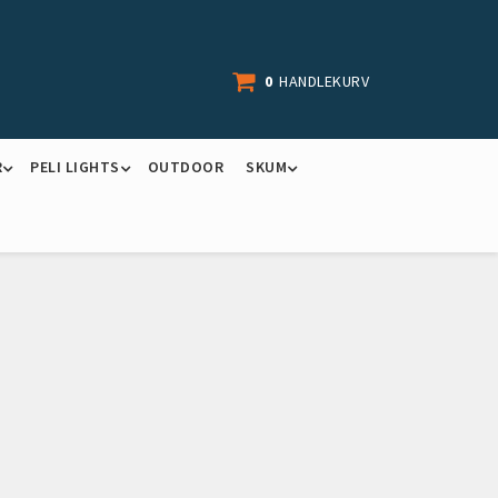
0
HANDLEKURV
R
PELI LIGHTS
OUTDOOR
SKUM