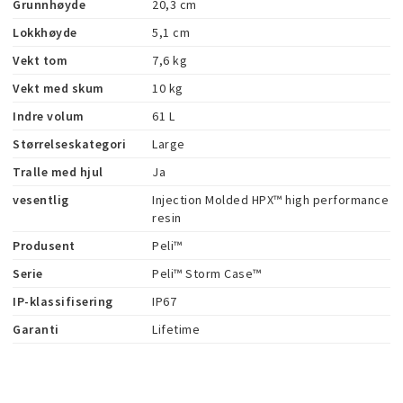
Grunnhøyde
20,3 cm
Lokkhøyde
5,1 cm
Vekt tom
7,6 kg
Vekt med skum
10 kg
Indre volum
61 L
Størrelseskategori
Large
Tralle med hjul
Ja
vesentlig
Injection Molded HPX™ high performance 
resin
Produsent
Peli™
Serie
Peli™ Storm Case™
IP-klassifisering
IP67
Garanti
Lifetime