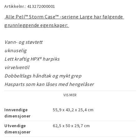
Artikkelnr.: 413272000001
 Alle Peli™ Storm Case™ -seriene Large har følgende 
grunnleggende egenskaper: 
Vann- og støvtett

uknuselig

Lett kraftig HPX® harpiks

virvelventil 

Dobbeltlags håndtak og mykt grep

Hasparts som kan låses med hengelåser

Livstidsgaranti for fremragende 
VIS MER
"All trademarks are registered and/or unregistered 
Innvendige
55,9 x 43,2 x 25,4 cm
dimensjoner
trademarks of Peli Products, S.L.U., its parent, 
Utvendige
62,5 x 50 x 29,7 cm
subsidiaries and/or affiliates."
dimensjoner